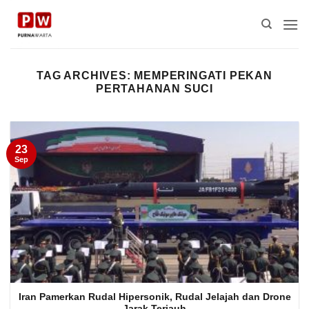
Skip
to
content
TAG ARCHIVES:
MEMPERINGATI PEKAN
PERTAHANAN SUCI
23
Sep
Iran Pamerkan Rudal Hipersonik, Rudal Jelajah dan Drone
Jarak Terjauh