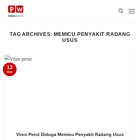
Skip
to
content
TAG ARCHIVES:
MEMICU PENYAKIT RADANG
USUS
13
Oct
Virus Perut Diduga Memicu Penyakit Radang Usus