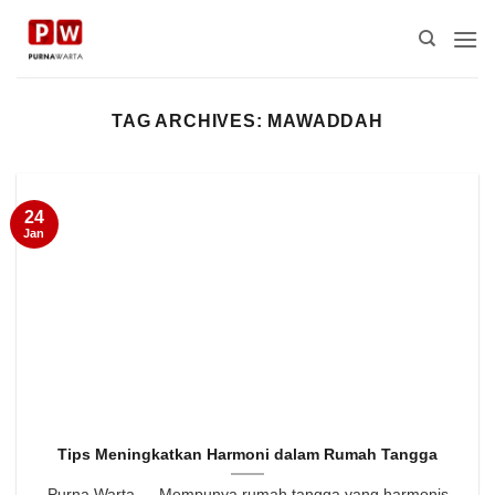
Skip
to
content
TAG ARCHIVES:
MAWADDAH
24
Jan
Tips Meningkatkan Harmoni dalam Rumah Tangga
Purna Warta — Mempunya rumah tangga yang harmonis