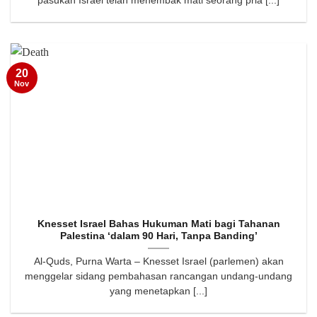
pasukan Israel telah menembak mati seorang pria [...]
20
Nov
Knesset Israel Bahas Hukuman Mati bagi Tahanan
Palestina ‘dalam 90 Hari, Tanpa Banding’
Al-Quds, Purna Warta – Knesset Israel (parlemen) akan
menggelar sidang pembahasan rancangan undang-undang
yang menetapkan [...]