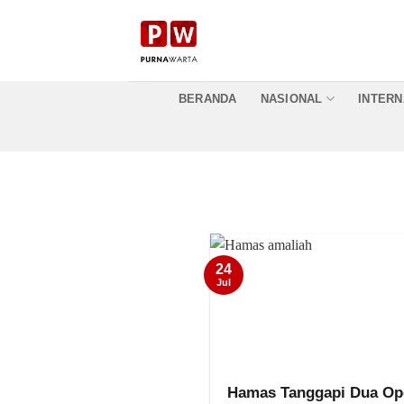
Skip
to
content
BERANDA
NASIONAL
INTERN
24
Jul
Hamas Tanggapi Dua Op