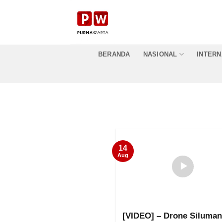
Skip
to
content
BERANDA
NASIONAL
INTERN
14
Aug
[VIDEO] – Drone Siluman