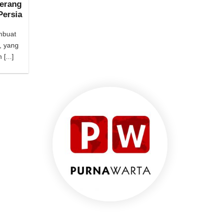
Perang
Persia
mbuat
, yang
[...]