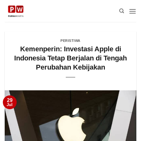
Skip
to
content
PERISTIWA
Kemenperin: Investasi Apple di
Indonesia Tetap Berjalan di Tengah
Perubahan Kebijakan
29
Jul