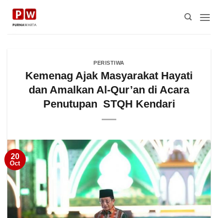
Skip
to
content
PERISTIWA
Kemenag Ajak Masyarakat Hayati
dan Amalkan Al-Qur’an di Acara
Penutupan STQH Kendari
20
Oct