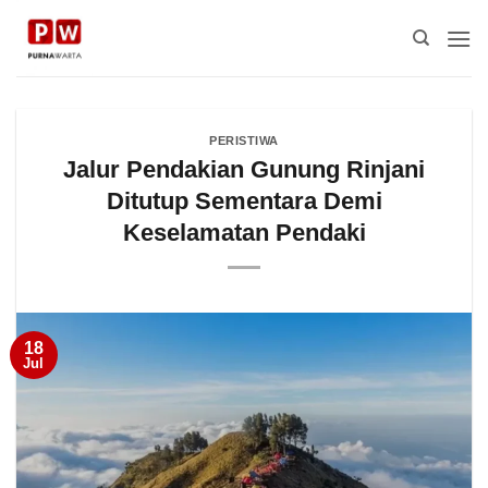
Skip
to
content
PERISTIWA
Jalur Pendakian Gunung Rinjani
Ditutup Sementara Demi
Keselamatan Pendaki
18
Jul