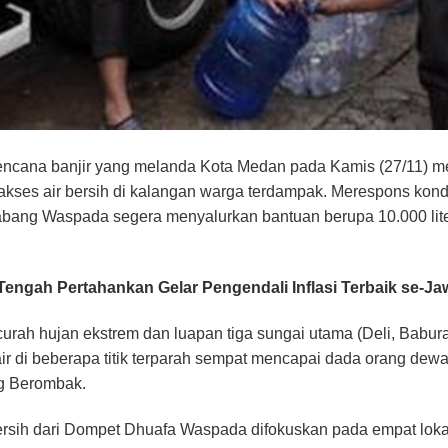
ncana banjir yang melanda Kota Medan pada Kamis (27/11) 
 akses air bersih di kalangan warga terdampak. Merespons kondis
ang Waspada segera menyalurkan bantuan berupa 10.000 liter 
Tengah Pertahankan Gelar Pengendali Inflasi Terbaik se-Ja
 curah hujan ekstrem dan luapan tiga sungai utama (Deli, Babu
 air di beberapa titik terparah sempat mencapai dada orang d
g Berombak.
r bersih dari Dompet Dhuafa Waspada difokuskan pada empat lokas