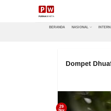
Skip
to
content
BERANDA
NASIONAL
INTERN
Dompet Dhuafa
29
Nov