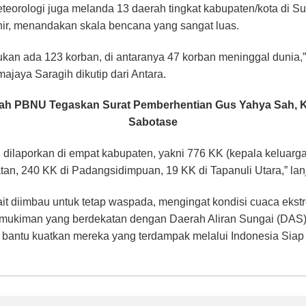
eteorologi juga melanda 13 daerah tingkat kabupaten/kota di S
hir, menandakan skala bencana yang sangat luas.
emukan ada 123 korban, di antaranya 47 korban meninggal dunia
ajaya Saragih dikutip dari Antara.
yah PBNU Tegaskan Surat Pemberhentian Gus Yahya Sah, 
Sabotase
dilaporkan di empat kabupaten, yakni 776 KK (kepala keluarga)
atan, 240 KK di Padangsidimpuan, 19 KK di Tapanuli Utara,” lan
ait diimbau untuk tetap waspada, mengingat kondisi cuaca ekst
mukiman yang berdekatan dengan Daerah Aliran Sungai (DAS) 
as bantu kuatkan mereka yang terdampak melalui Indonesia Siap