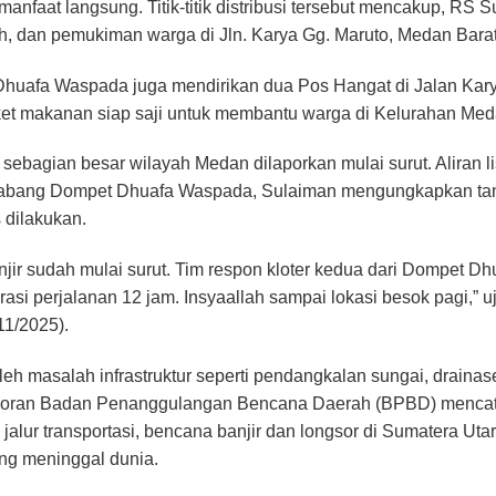
nfaat langsung. Titik-titik distribusi tersebut mencakup, RS Su
ah, dan pemukiman warga di Jln. Karya Gg. Maruto, Medan Barat
 Dhuafa Waspada juga mendirikan dua Pos Hangat di Jalan Kary
et makanan siap saji untuk membantu warga di Kelurahan Med
i sebagian besar wilayah Medan dilaporkan mulai surut. Aliran l
abang Dompet Dhuafa Waspada, Sulaiman mengungkapkan tantan
 dilakukan.
anjir sudah mulai surut. Tim respon kloter kedua dari Dompet 
rasi perjalanan 12 jam. Insyaallah sampai lokasi besok pagi,” 
11/2025).
leh masalah infrastruktur seperti pendangkalan sungai, draina
 Laporan Badan Penanggulangan Bencana Daerah (BPBD) mencat
 jalur transportasi, bencana banjir dan longsor di Sumatera Ut
ng meninggal dunia.