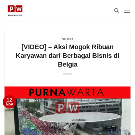
Skip
to
content
VIDEO
[VIDEO] – Aksi Mogok Ribuan
Karyawan dari Berbagai Bisnis di
Belgia
12
Nov