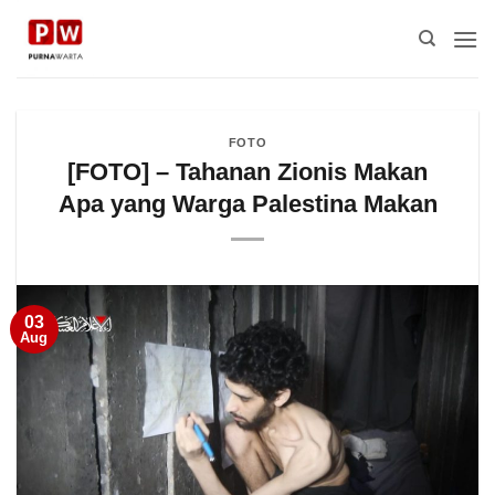
Skip
to
content
FOTO
[FOTO] – Tahanan Zionis Makan
Apa yang Warga Palestina Makan
03
Aug