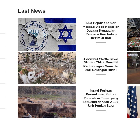
Last News
Dua Pejabat Senior
Mossad Dicopot setelah
Dugaan Kegagalan
Rencana Perubahan
Rezim di Iran
Sepertiga Warga Israel
Disebut Tidak Memiliki
Perlindungan Memadai
dari Serangan Rudal
Israel Perluas
Permukiman Gilo di
Yerusalem Timur yang
Diduduki dengan 2.300
Unit Hunian Baru