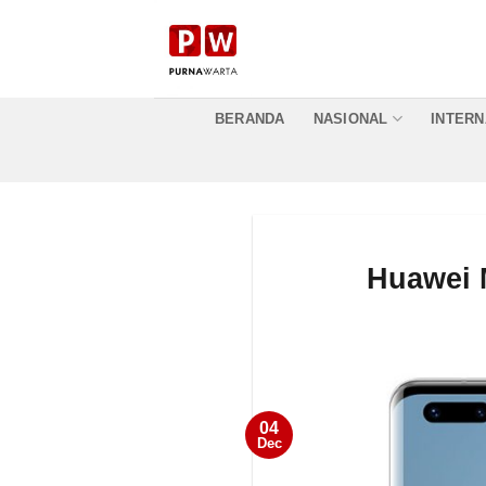
Skip
to
content
BERANDA
NASIONAL
INTERN
Huawei 
04
Dec