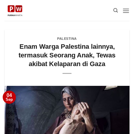
Skip
to
content
PALESTINA
Enam Warga Palestina lainnya,
termasuk Seorang Anak, Tewas
akibat Kelaparan di Gaza
04
Sep