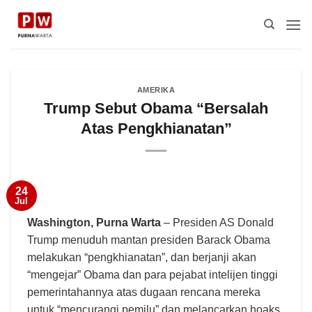
Skip
to
content
AMERIKA
Trump Sebut Obama “Bersalah
Atas Pengkhianatan”
24
Jul
Washington,
Purna Warta
– Presiden AS Donald
Trump menuduh mantan presiden Barack Obama
melakukan “pengkhianatan”, dan berjanji akan
“mengejar” Obama dan para pejabat intelijen tinggi
pemerintahannya atas dugaan rencana mereka
untuk “mencurangi pemilu” dan melancarkan hoaks