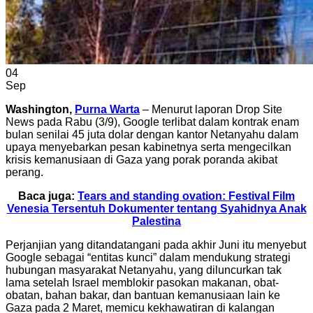
04
Sep
Washington,
Purna Warta
– Menurut laporan Drop Site
News pada Rabu (3/9), Google terlibat dalam kontrak enam
bulan senilai 45 juta dolar dengan kantor Netanyahu dalam
upaya menyebarkan pesan kabinetnya serta mengecilkan
krisis kemanusiaan di Gaza yang porak poranda akibat
perang.
Baca juga:
Tears and standing ovation: Festival Film
Venesia Tersentuh Dokumenter tentang Syahidnya Anak
Palestina
Perjanjian yang ditandatangani pada akhir Juni itu menyebut
Google sebagai “entitas kunci” dalam mendukung strategi
hubungan masyarakat Netanyahu, yang diluncurkan tak
lama setelah Israel memblokir pasokan makanan, obat-
obatan, bahan bakar, dan bantuan kemanusiaan lain ke
Gaza pada 2 Maret, memicu kekhawatiran di kalangan