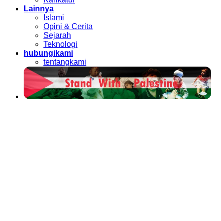
Lainnya
Islami
Opini & Cerita
Sejarah
Teknologi
hubungikami
tentangkami