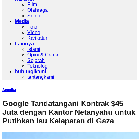
Film
Olahraga
Seleb
Media
Foto
Video
Karikatur
Lainnya
Islami
Opini & Cerita
Sejarah
Teknologi
hubungikami
tentangkami
Amerika
Google Tandatangani Kontrak $45
Juta dengan Kantor Netanyahu untuk
Putihkan Isu Kelaparan di Gaza