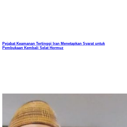
Pejabat Keamanan Tertinggi Iran Menetapkan Syarat untuk
Pembukaan Kembali Selat Hormuz