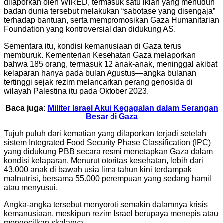
dilaporkan oleh WIRED, termasuk satu iklan yang menuduh
badan dunia tersebut melakukan “sabotase yang disengaja”
terhadap bantuan, serta mempromosikan Gaza Humanitarian
Foundation yang kontroversial dan didukung AS.
Sementara itu, kondisi kemanusiaan di Gaza terus
memburuk. Kementerian Kesehatan Gaza melaporkan
bahwa 185 orang, termasuk 12 anak-anak, meninggal akibat
kelaparan hanya pada bulan Agustus—angka bulanan
tertinggi sejak rezim melancarkan perang genosida di
wilayah Palestina itu pada Oktober 2023.
Baca juga:
Militer Israel Akui Kegagalan dalam Serangan
Besar di Gaza
Tujuh puluh dari kematian yang dilaporkan terjadi setelah
sistem Integrated Food Security Phase Classification (IPC)
yang didukung PBB secara resmi menetapkan Gaza dalam
kondisi kelaparan. Menurut otoritas kesehatan, lebih dari
43.000 anak di bawah usia lima tahun kini terdampak
malnutrisi, bersama 55.000 perempuan yang sedang hamil
atau menyusui.
Angka-angka tersebut menyoroti semakin dalamnya krisis
kemanusiaan, meskipun rezim Israel berupaya menepis atau
mengecilkan skalanya.