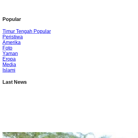
Popular
Timur Tengah
Peristiwa
Amerika
Foto
Yaman
Eropa
Media
Islami
Last News