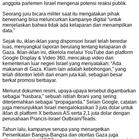
anggota parlemen Israel mengenai potensi reaksi publik.
Seorang juru bicara militer saat itu mengatakan pihak
berwenang bisa meluncurkan kampanye digital “untuk
menjelaskan bahwa tidak ada kelaparan dan menampilkan
data.”
Sejak itu, iklan-iklan yang disponsori Israel telah beredar
luas, menyangkal laporan berulang tentang kelaparan di
Gaza. Iklan-iklan ini, dikelola melalui YouTube dan platform
Google Display & Video 360, mencakup video dari
kementerian luar negeri Israel yang menyatakan: “Ada
makanan di Gaza. Klaim lain adalah kebohongan,” yang
telah ditonton lebih dari enam juta kali, sebagian besar
berkat promosi berbayar.
Menurut dokumen resmi, upaya-upaya tersebut digambarkan
sebagai “hasbara,” sebuah istilah Ibrani yang sering
diterjemahkan sebagai “propaganda.” Selain Google, catatan
juga menunjukkan Israel mengalokasikan 3 juta dolar untuk
iklan di platform X berbasis AS serta 2,1 juta dolar dengan
perusahaan Prancis-Israel Outbrain/Teads.
Tahun lalu, kampanye serupa yang menargetkan
Perserikatan Bangsa-Bangsa dan otoritas Gaza juga