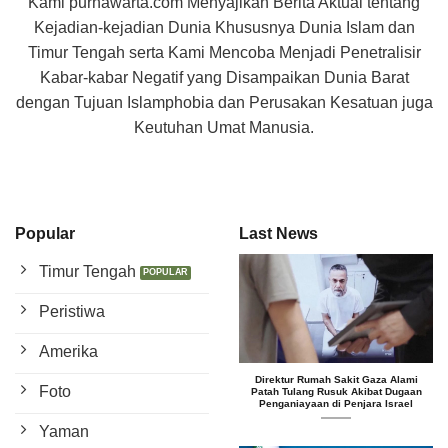
Kami purnawarta.com Menyajikan Berita Aktual tentang
Kejadian-kejadian Dunia Khususnya Dunia Islam dan
Timur Tengah serta Kami Mencoba Menjadi Penetralisir
Kabar-kabar Negatif yang Disampaikan Dunia Barat
dengan Tujuan Islamphobia dan Perusakan Kesatuan juga
Keutuhan Umat Manusia.
Popular
Last News
Timur Tengah
Peristiwa
Amerika
Direktur Rumah Sakit Gaza Alami
Foto
Patah Tulang Rusuk Akibat Dugaan
Penganiayaan di Penjara Israel
Yaman