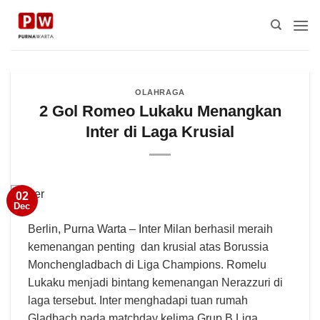
Skip
to
content
OLAHRAGA
2 Gol Romeo Lukaku Menangkan
Inter di Laga Krusial
02
Dec
Berlin,
Purna Warta
– Inter Milan berhasil meraih
kemenangan penting dan krusial atas Borussia
Monchengladbach di Liga Champions. Romelu
Lukaku menjadi bintang kemenangan Nerazzuri di
laga tersebut. Inter menghadapi tuan rumah
Gladbach pada matchday kelima Grup B Liga