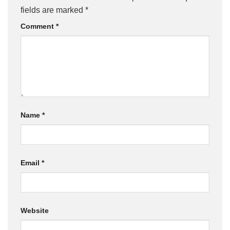
fields are marked
*
Comment
*
Name
*
Email
*
Website